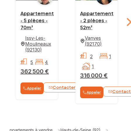
Appartement
Appartement
- 5 pièces -
- 2 pièces -
70m²
52m²
Issy-Les-
Vanves
Moulineaux
(
92170
)
(
92130
)
2
1
5
4
1
362 500 €
316 000 €
Contacter
Appeler
WhatsApp
Contact
Appeler
>
>
Appartements à vendre
Hauts-de-Seine (92)