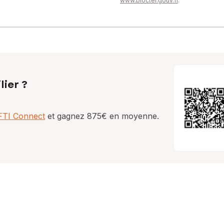
www.bloctel.gouv.fr
.
lier ?
AFTI Connect
et gagnez 875€ en moyenne.