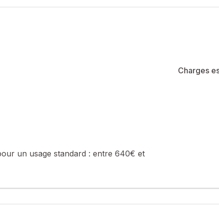
tif. Les charges de copropriété incluent l’entretien des espaces ext
ces, transports, écoles et services essentiels.
été de 27 lots (les charges courantes annuelles moyennes de copropri
e de la construction et de l'habitation).
sé sont disponibles sur le site Géorisques : www.georisques.gouv.fr
Charges es
. : 0788047723, E-mail : nicolas.lemonnier@safti.fr - EI - Agent c
pour un usage standard :
entre 640€ et