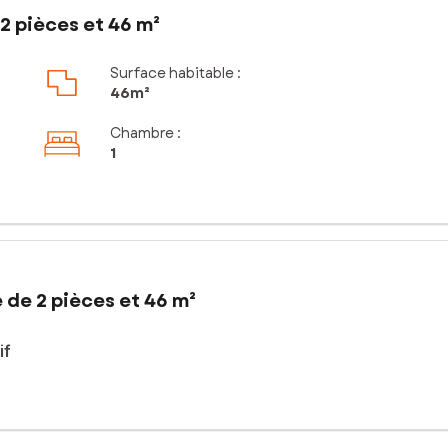
2 pièces et 46 m²
Surface habitable :
46m²
Chambre
:
1
 de 2 pièces et 46 m²
if
ommune recherchée d' Hérouville-Saint-Clair, découvrez cet appart
énéficie d’une belle exposition plein sud et d’une grande baie vitré
fiter d’un espace extérieur calme et ensoleillé. Ce bien offre un ca