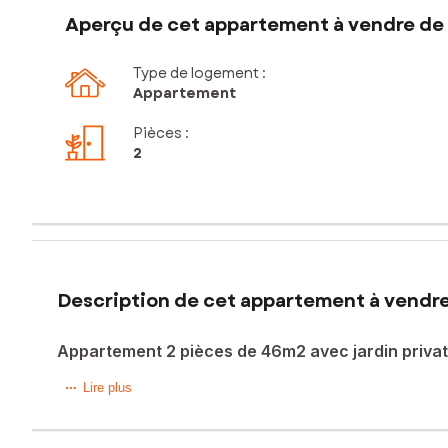
Aperçu de cet appartement à vendre de 
Type de logement :
Appartement
Pièces
:
2
Description de cet appartement à vendre
Appartement 2 pièces de 46m2 avec jardin privat
À seulement 10 minutes de Caen et de Ouistreham, sur la c
Lire plus
résidence construite en 2020. Lumineux et bien agencé, il b
ouvre sur un jardin privatif d’environ 29 m², idéal pour pro