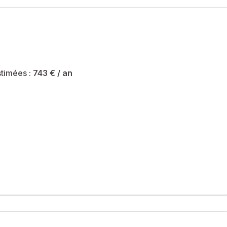
érieurs ainsi que du jardin, garantissant un cadre soigné sans
été sont de 743 € et le syndicat des copropriétaires ne fait
timées :
743 €
/ an
ommercial immatriculé au RSAC de Caen sous le numéro 989223649