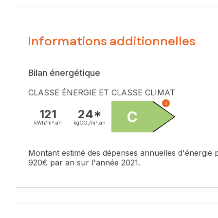
adapté à une résidence principale ou un investissement loca
contrainte d’entretien. Proximité immédiate avec les commer
Le bien comprend 2 lots, et il est situé dans une copropri
Informations additionnelles
pas l'objet d'une procédure citée à l'article L. 721-1 du cod
Les informations sur les risques auxquels ce bien est expo
Bilan énergétique
Prix de vente : 152 500 €
Honoraires charge vendeur
CLASSE ÉNERGIE ET CLASSE CLIMAT
i
Contactez votre conseiller SAFTI : Nicolas LEMONNIER, Tél
121
24*
C
kWh/m².
an
kgCO₂/m².
an
Montant estimé des dépenses annuelles d'énergie 
920€ par an sur l'année 2021.