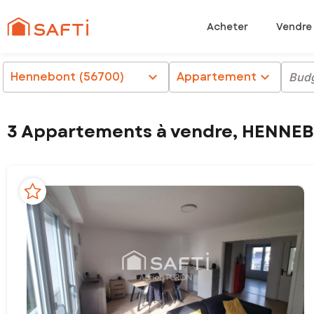
Acheter
Vendre
Hennebont (56700)
chevron_right
Appartement
chevron_right
Bud
3 Appartements à vendre, HENNE