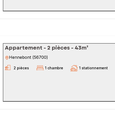
Appartement - 2 pièces - 43m²
Hennebont
(
56700
)
2 pièces
1 chambre
1 stationnement