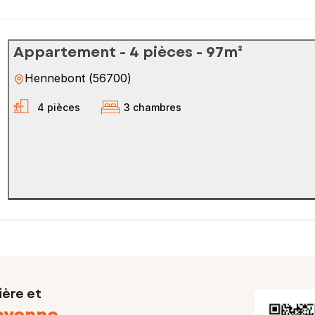
Appartement - 4 pièces - 97m²
Hennebont
(
56700
)
4 pièces
3 chambres
ière et
oyenne