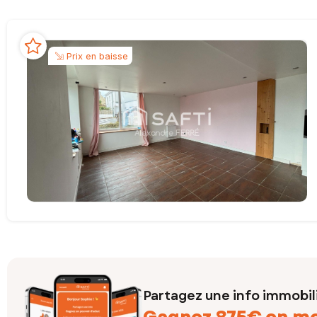
Prix en baisse
Partagez une info immobil
Gagnez 875€ en m