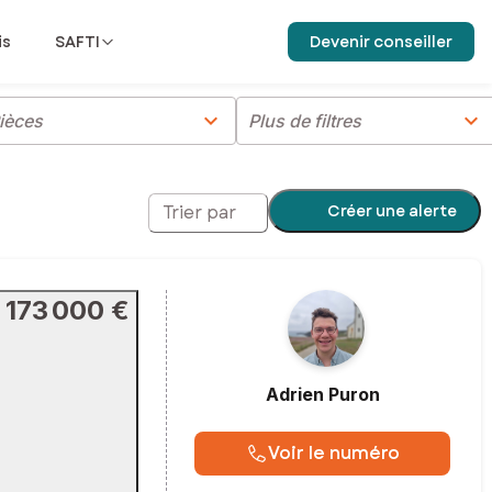
is
SAFTI
Devenir conseiller
chevron_right
chevron_right
ièces
Plus de filtres
Créer une alerte
Trier par
173 000 €
Adrien
Puron
Voir le numéro