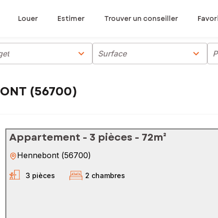
Louer
Estimer
Trouver un conseiller
Favor
chevron_right
chevron_right
get
Surface
P
BONT (56700)
Appartement - 3 pièces - 72m²
Hennebont
(
56700
)
3 pièces
2 chambres