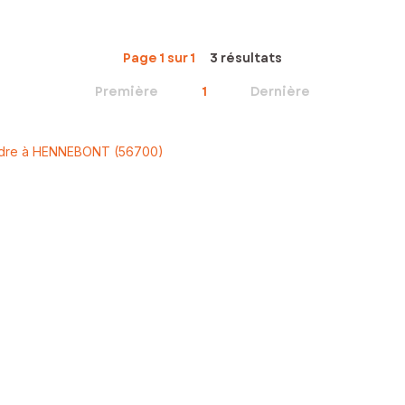
Page 1 sur 1
3 résultats
Première
1
Dernière
ndre à HENNEBONT (56700)