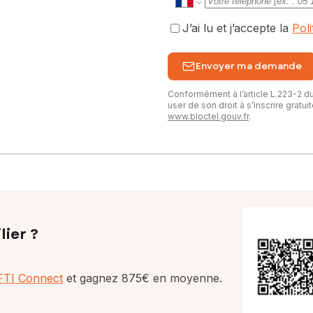
J’ai lu et j’accepte la
Pol
Envoyer ma demande
Conformément à l’article L.223-2 
user de son droit à s’inscrire gratu
www.bloctel.gouv.fr
.
lier ?
AFTI Connect
et gagnez 875€ en moyenne.