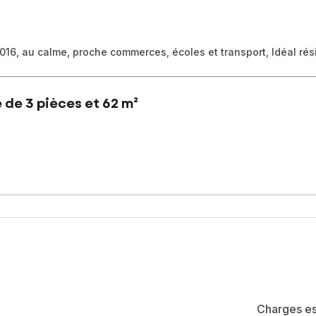
016, au calme, proche commerces, écoles et transport, Idéal rés
 de 3 pièces et 62 m²
retenue de 2016, découvrez ce bel appartement 3 pièces de 61 m² s
 ouverte, de deux chambres, d'une salle d'eau rénovée en 2023 et
 grâce à sa climatisation réversible et à ses nombreux placards inté
électrifié complètent ce bien.
des principaux axes, cet appartement allie modernité, fonctionnalit
Charges es