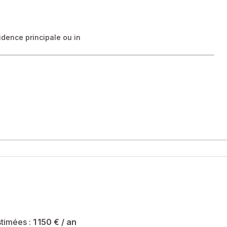
idence principale ou in
itué au 2? et dernier étage.
 d'un WC indépendant.
grés dans toutes les pièces, optimisant les espaces de
é et qualité de vie. Une opportunité idéale pour une résidence
timées :
1 150 €
/ an