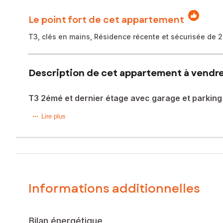
Le point fort de cet appartement
T3, clés en mains, Résidence récente et sécurisée de 2
Description de cet appartement à vendre
T3 2émé et dernier étage avec garage et parking
Dans une résidence récente, sécurisée et parfaitement ent
Lire plus
Il se compose d'une lumineuse pièce de vie avec cuisine
Conforme aux normes RT 2012, il offre un excellent confort
rangement.
Informations additionnelles
Une place de parking privative ainsi qu'un garage fermé et 
Idéalement situé à proximité des commerces, des écoles et 
principale, un pied-à-terre ou un investissement.
Bilan énergétique