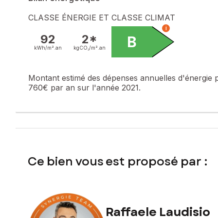
À visiter sans tarder !
CLASSE ÉNERGIE ET CLASSE CLIMAT
i
Le bien comprend 3 lots, et il est situé dans une copropri
92
2*
B
pas l'objet d'une procédure citée à l'article L. 721-1 du cod
kWh/m².
an
kgCO₂/m².
an
Les informations sur les risques auxquels ce bien est expo
Montant estimé des dépenses annuelles d'énergie 
Prix de vente : 349 000 €
760€ par an sur l'année 2021.
Honoraires charge vendeur
Contactez votre conseiller SAFTI : Raffaele LAUDISIO, Tél.
Ce bien vous est proposé par :
Raffaele Laudisio