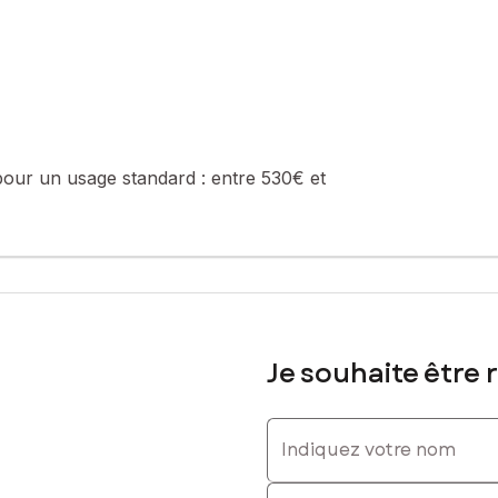
été de 77 lots (les charges courantes annuelles moyennes de copropri
e de la construction et de l'habitation).
sé sont disponibles sur le site Géorisques : www.georisques.gouv.fr
pour un usage standard :
entre 530€ et
 : 0642338689, E-mail : raffaele.laudisio@safti.fr - EI - Agent comm
Je souhaite être 
Indiquez votre nom
Indiquez votre prénom