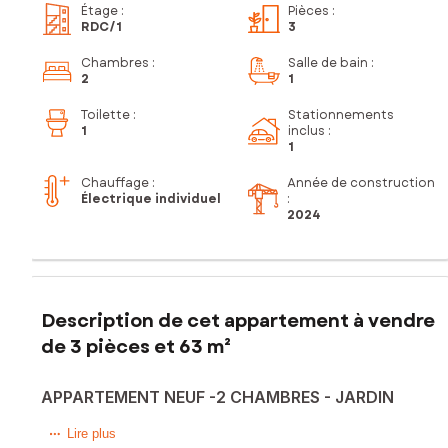
Étage
:
Pièces
:
RDC
/1
3
Chambres
:
Salle de bain
:
2
1
Toilette
:
Stationnements
1
inclus
:
1
Chauffage :
Année de construction
Électrique individuel
:
2024
Description de cet appartement à vendre
de 3 pièces et 63 m²
APPARTEMENT NEUF -2 CHAMBRES - JARDIN
Situé à Fondettes, cet appartement bénéficie d'un cadre
Lire plus