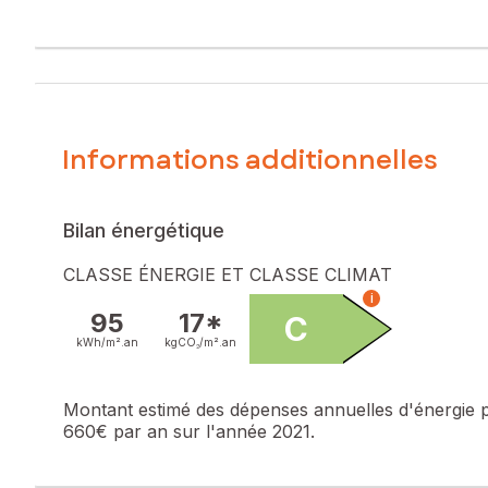
Informations additionnelles
Bilan énergétique
CLASSE ÉNERGIE ET CLASSE CLIMAT
i
95
17*
C
kWh/m².
an
kgCO₂/m².
an
Montant estimé des dépenses annuelles d'énergie 
660€ par an sur l'année 2021.