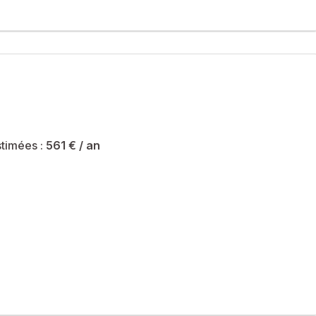
timées :
561 €
/ an