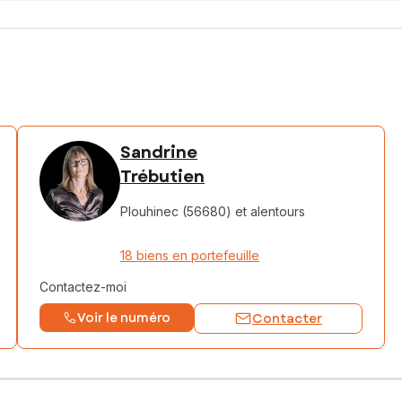
Sandrine
Trébutien
Plouhinec (56680)
et alentours
18 biens en portefeuille
Contactez-moi
Voir le numéro
Contacter