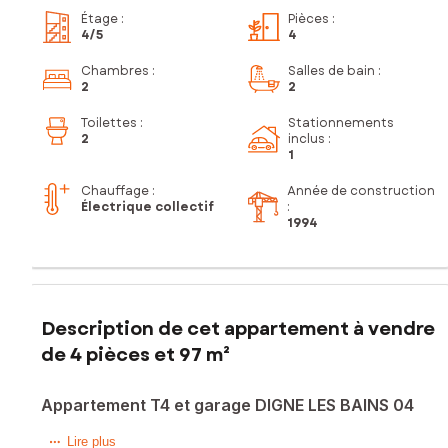
Étage
:
Pièces
:
4
/5
4
Chambres
:
Salles de bain
:
2
2
Toilettes
:
Stationnements
2
inclus
:
1
Chauffage :
Année de construction
Électrique collectif
:
1994
Description de cet appartement à vendre
de 4 pièces et 97 m²
Appartement T4 et garage DIGNE LES BAINS 04
A DIGNE LES BAINS, dans le quartier des Epinettes, à deux
Lire plus