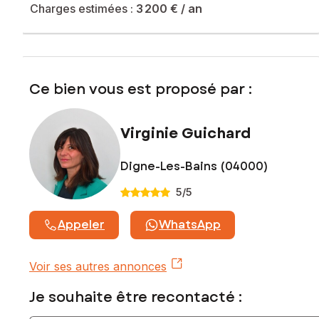
www.georisques.gouv.fr
Charges estimées :
3 200 €
/ an
Prix de vente : 159 000 €
Honoraires charge vendeur
Contactez votre conseiller SAFTI : Virginie GUICHARD, Tél. :
Ce bien vous est proposé par :
0681815391, E-mail : virginie.guichard@safti.fr - EI - Agent
commercial immatriculé au RSAC de Manosque sous le
numéro 934196734
Virginie Guichard
Digne-Les-Bains (04000)
5
/5
Appeler
WhatsApp
Voir ses autres annonces
Je souhaite être recontacté :