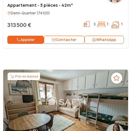
Appartement - 3 pièces - 42m²
Demi-Quartier
(
74120
)
313 500 €
3
1
1
Contacter
Appeler
WhatsApp
Prix en baisse