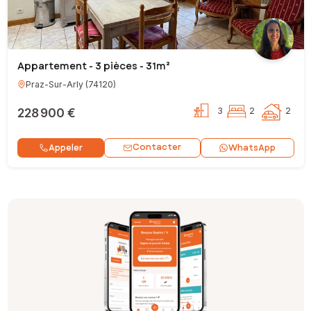
Appartement - 3 pièces - 31m²
Praz-Sur-Arly
(
74120
)
228 900 €
3
2
2
Contacter
Appeler
WhatsApp