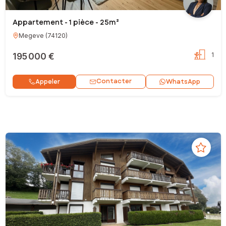
Appartement - 1 pièce - 25m²
Megeve
(
74120
)
195 000 €
1
Contacter
Appeler
WhatsApp