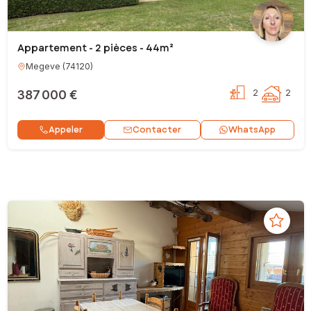
Appartement - 2 pièces - 44m²
Megeve
(
74120
)
387 000 €
2
2
Contacter
Appeler
WhatsApp