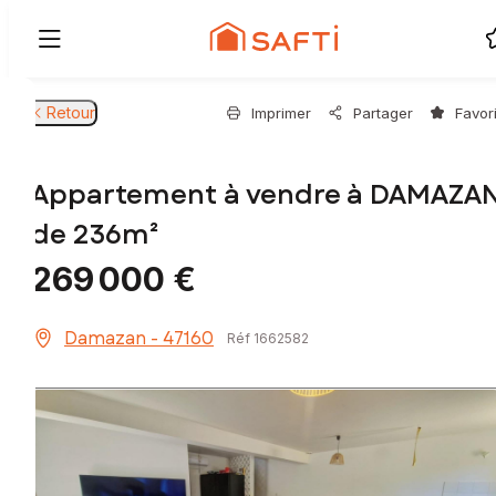
Retour
Imprimer
Partager
Favor
Appartement à vendre à DAMAZA
de 236m²
269 000 €
Damazan - 47160
Réf 1662582