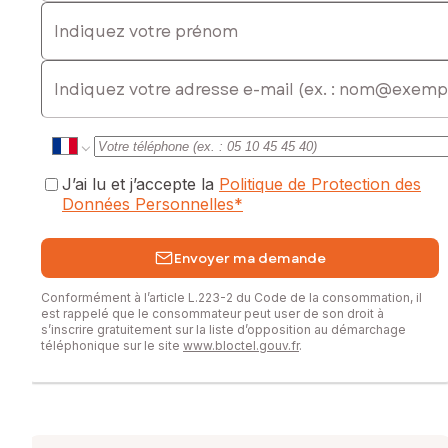
Indiquez votre prénom
Données financières
• Revenus locatifs annuels : 18 480 €
• Taxe foncière : 2 223 €
E-mail
Les informations sur les risques auxquels ce bien est
exposé sont disponibles sur le site Géorisques :
www.georisques.gouv.fr
Prix de vente : 269 000 €
J’ai lu et j’accepte la
Politique de Protection des
Honoraires charge vendeur
Données Personnelles
*
Contactez votre conseiller SAFTI : Alexis RIEM, Tél. :
0628504235, E-mail : alexis.riem@safti.fr - EI - Agent
Envoyer ma demande
commercial immatriculé au RSAC de Agen sous le numéro
839 635 315
Conformément à l’article L.223-2 du Code de la consommation, il
est rappelé que le consommateur peut user de son droit à
s’inscrire gratuitement sur la liste d’opposition au démarchage
téléphonique sur le site
www.bloctel.gouv.fr
.