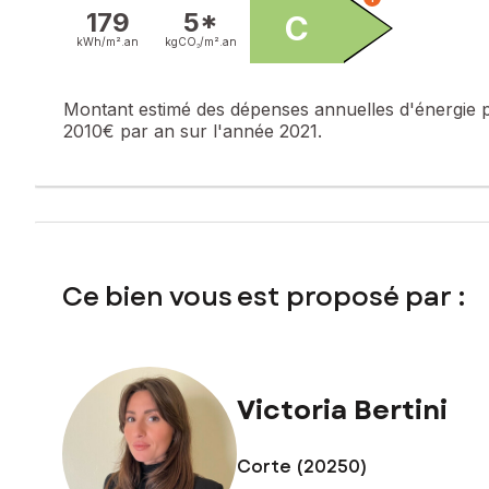
Contactez votre conseiller SAFTI : Victoria BERTINI, Tél. : 
179
5*
C
kWh/m².
an
kgCO₂/m².
an
Montant estimé des dépenses annuelles d'énergie 
2010€ par an sur l'année 2021.
Ce bien vous est proposé par :
Victoria Bertini
Corte (20250)