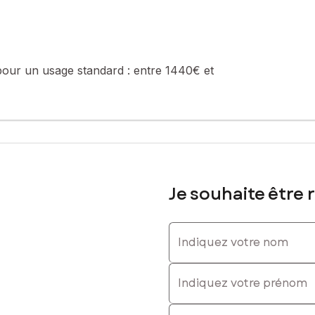
0628217651, E-mail : victoria.bertini@safti.fr - EI - Agent commercia
pour un usage standard :
entre 1440€ et
Je souhaite être 
Indiquez votre nom
Indiquez votre prénom
E-mail