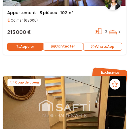
Appartement - 3 pièces - 102m²
Colmar
(
68000
)
215 000 €
3
2
Contacter
Appeler
WhatsApp
Exclusivité
Coup de coeur