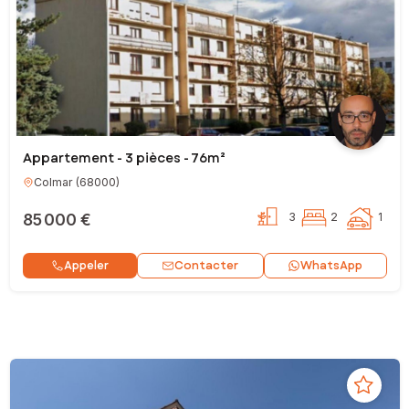
Appartement - 3 pièces - 76m²
Colmar
(
68000
)
85 000 €
3
2
1
Contacter
Appeler
WhatsApp