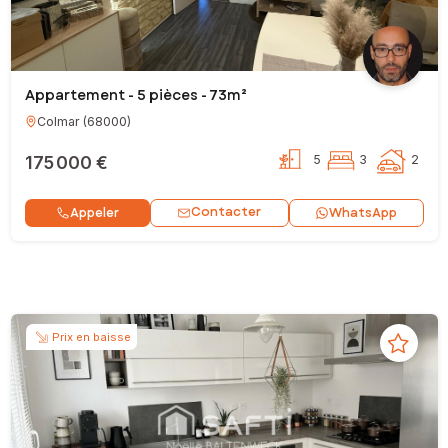
Appartement - 5 pièces - 73m²
Colmar
(
68000
)
175 000 €
5
3
2
Contacter
Appeler
WhatsApp
Prix en baisse