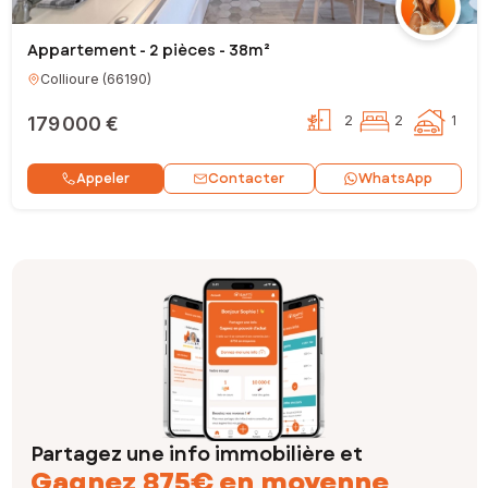
Appartement - 2 pièces - 38m²
Collioure
(
66190
)
179 000 €
2
2
1
Contacter
Appeler
WhatsApp
Partagez une info immobilière et
Gagnez 875€ en moyenne