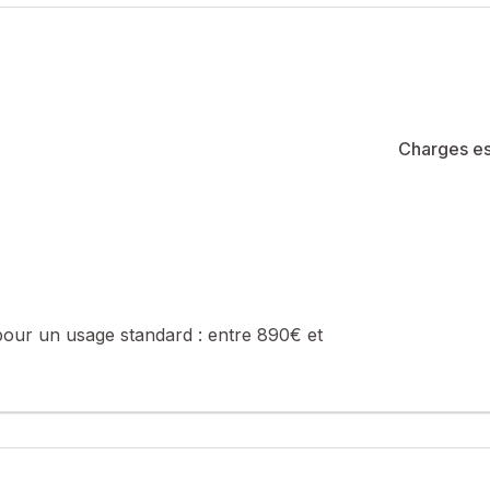
e 9h à 20h.
été de 100 lots (les charges courantes annuelles moyennes de coprop
e de la construction et de l'habitation).
sé sont disponibles sur le site Géorisques : www.georisques.gouv.fr
Charges es
 0647234434, E-mail : noemie.simonel@safti.fr - EI - Agent commer
pour un usage standard :
entre 890€ et