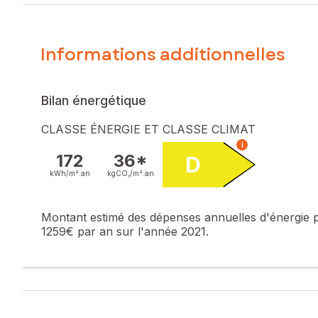
Vous pouvez me joindre au 06.47.23.44.34, 7 jours sur 7, d
Le bien comprend 2 lots, et il est situé dans une copropri
Informations additionnelles
pas l'objet d'une procédure citée à l'article L. 721-1 du cod
Les informations sur les risques auxquels ce bien est expo
Bilan énergétique
Prix de vente : 230 000 €
Honoraires charge vendeur
CLASSE ÉNERGIE ET CLASSE CLIMAT
i
Contactez votre conseiller SAFTI : Noémie SIMONEL, Tél. :
172
36*
D
kWh/m².
an
kgCO₂/m².
an
Montant estimé des dépenses annuelles d'énergie 
1259€ par an sur l'année 2021.