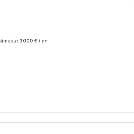
riété sont de 3000 € et le syndicat des copropriétaires ne fait
timées :
3 000 €
/ an
cial immatriculé au RSAC de EVRY sous le numéro 840 152 805