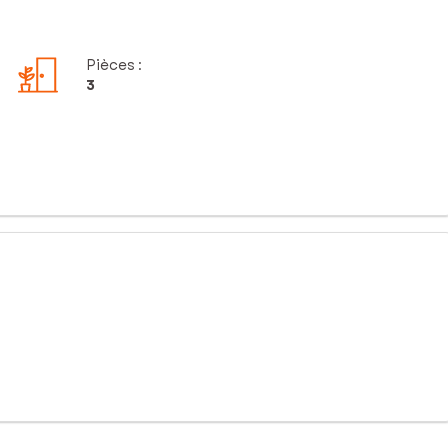
Pièces
:
3
oilettes séparées.