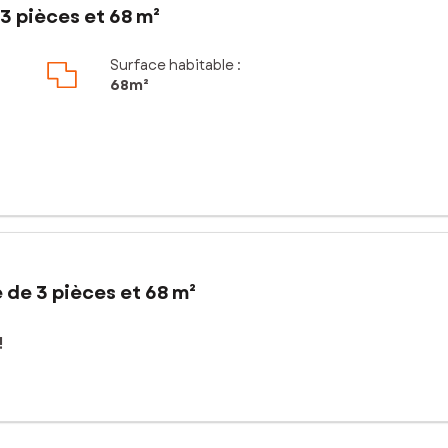
3 pièces et 68 m²
Surface habitable :
68m²
 de 3 pièces et 68 m²
!
ppartement de quatre pièces vous propose :
 un dégagement desservant deux chambres, une salle d'eau et des t
 !