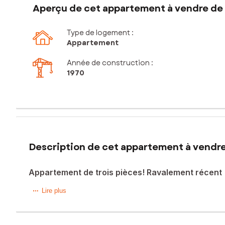
Aperçu de cet appartement à vendre de 
Type de logement :
Appartement
Année de construction :
1970
Description de cet appartement à vendre
Appartement de trois pièces! Ravalement récent 
Dans une residence recherchée de CHILLY MAZARIN, cet a
Lire plus
- une entrée, un salon, une cuisine équipée et aménagée,
La copropriété a bénéficié d'un ravalement très récemment
Une place de parking accompagne ce bien.