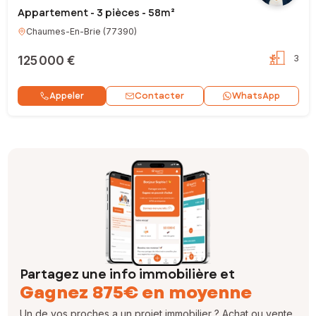
Appartement - 3 pièces - 58m²
Chaumes-En-Brie
(
77390
)
125 000 €
3
Contacter
Appeler
WhatsApp
Partagez une info immobilière et
Gagnez 875€ en moyenne
Un de vos proches a un projet immobilier ? Achat ou vente,