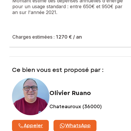
Montant estimé des dépenses annuelles d'énergie
www.georisques.gouv.fr
pour un usage standard :
entre 650€ et 950€ par
an sur l'année 2021.
Prix de vente : 369 900 €
Honoraires charge vendeur
Contactez votre conseiller SAFTI : Olivier RUANO, Tél. :
0614474482, E-mail : olivier.ruano@safti.fr - EI - Agent
Charges estimées :
1 270 €
/ an
commercial immatriculé au RSAC de CHATEAUROUX sous le
numéro 478286206
Ce bien vous est proposé par :
Olivier Ruano
Chateauroux (36000)
Appeler
WhatsApp