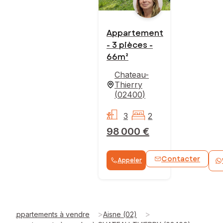
Appartement
- 3 pièces -
66m²
Chateau-
Thierry
(
02400
)
3
2
98 000 €
Contacter
Appeler
>
>
Appartements à vendre
Aisne (02)