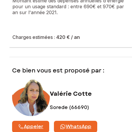
Montant estimé des dépenses annuelles d'énergie
22m2 avec balcon de 11m2. En dessous, une chambre
pour un usage standard :
entre 690€ et 970€ par
spacieuse de 15m2 donnant sur une terrasse privative de 18
an sur l'année 2021.
m2 avec vue sur mer, une salle de douche avec une
vasque, un WC indépendant. L'agencement fonctionnel et
la luminosité abondante font de ce bien un véritable cocon
méditerranéen. Situé a 10 minutes a pied de la mer.
N'hésitez pas à me contacter.
Charges estimées :
420 €
/ an
Le bien comprend 1 lot, et il est situé dans une copropriété
de 2 lots (les charges courantes annuelles moyennes de
copropriété sont de 420 € et le syndicat des
copropriétaires ne fait pas l'objet d'une procédure citée à
Ce bien vous est proposé par :
l'article L. 721-1 du code de la construction et de
l'habitation).
Les informations sur les risques auxquels ce bien est
Valérie Cotte
exposé sont disponibles sur le site Géorisques :
www.georisques.gouv.fr
Sorede (66690)
Prix de vente : 227 643 €
Honoraires charge vendeur
Appeler
WhatsApp
Contactez votre conseiller SAFTI : Valérie COTTE, Tél. :