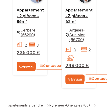
Appartement
Appartement
- 2 pièces -
- 3 pièces -
86m²
62m²
Cerbere
Argeles-
(
66290
)
Sur-Mer
(
66700
)
2
3
3
2
235 000 €
1
249 000 €
Contacter
Appeler
WhatsApp
Contact
Appeler
>
>
Appartements à vendre
Pyrénées-Orientales (66)