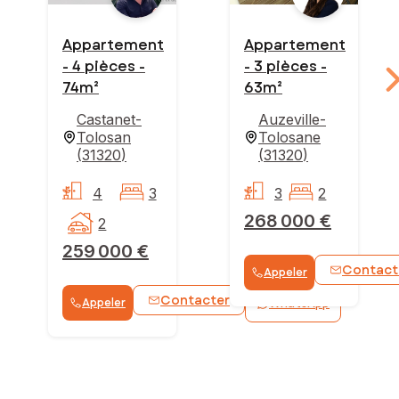
Appartement
Appartement
- 4 pièces -
- 3 pièces -
74m²
63m²
Castanet-
Auzeville-
Tolosan
Tolosane
(
31320
)
(
31320
)
4
3
3
2
268 000 €
2
259 000 €
Contact
Appeler
Contacter
Appeler
WhatsApp