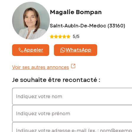
Les informations sur les risques auxquels ce bien est
exposé sont disponibles sur le site Géorisques :
Magalie Bompan
www.georisques.gouv.fr
Prix de vente : 188 500 €
Saint-Aubin-De-Medoc (33160)
Honoraires charge vendeur
5
/5
Contactez votre conseiller SAFTI : Magalie BOMPAN, Tél. :
0677241351, E-mail : magalie.bompan@safti.fr - EI - Agent
Appeler
WhatsApp
commercial immatriculé au RSAC de Bordeaux sous le
numéro 942041518
Voir ses autres annonces
Je souhaite être recontacté :
Indiquez votre nom
Indiquez votre prénom
E-mail