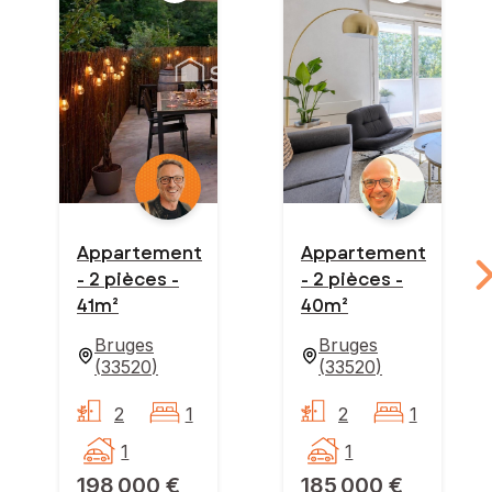
Appartement
Appartement
- 2 pièces -
- 2 pièces -
41m²
40m²
Bruges
Bruges
(
33520
)
(
33520
)
2
1
2
1
1
1
198 000 €
185 000 €