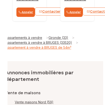
Contacter
Contact
Appeler
Appeler
WhatsApp
>
>
Appartements à vendre
Gironde (33)
>
Appartements à vendre à BRUGES (33520)
Appartement à vendre à BRUGES de 54m²
Annonces immobilières par
département
Vente de maisons
Vente maisons Nord (59)