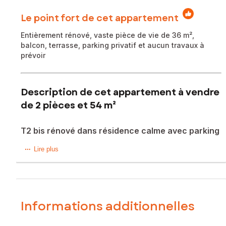
Le point fort de cet appartement
Entièrement rénové, vaste pièce de vie de 36 m²,
balcon, terrasse, parking privatif et aucun travaux à
prévoir
Description de cet appartement à vendre
de 2 pièces et 54 m²
T2 bis rénové dans résidence calme avec parking
Dans un environnement calme et recherché, à proximité
Lire plus
des commodités (écoles, commerces, transports et plage
du Lac), venez découvrir ce superbe T2 bis de 54 m²
entièrement rénové avec goût.
La pièce de vie de près de 36 m² accueille un séjour avec
Informations additionnelles
grande cuisine contemporaine entièrement équipée, créant
un espace convivial et agréable au quotidien. Dans son