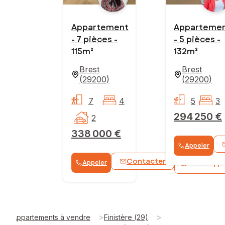
Appartement
Apparteme
- 7 pièces -
- 5 pièces -
115m²
132m²
Brest
Brest
(
29200
)
(
29200
)
7
4
5
3
294 250 €
2
338 000 €
Appeler
Contacter
Appeler
WhatsApp
>
>
Appartements à vendre
Finistère (29)