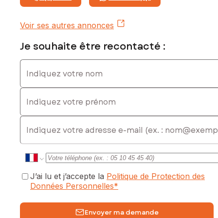
Les informations sur les risques auxquels ce bien est
exposé sont disponibles sur le site Géorisques :
Voir ses autres annonces
www.georisques.gouv.fr
Je souhaite être recontacté :
Prix de vente : 309 716 €
Honoraires charge vendeur
Indiquez votre nom
Contactez votre conseiller SAFTI : Céline BOULDOIRES, Tél.
: 0658676639, E-mail : celine.bouldoires@safti.fr - EI -
Indiquez votre prénom
Agent commercial immatriculé au RSAC de Brest sous le
numéro 993578129
E-mail
J’ai lu et j’accepte la
Politique de Protection des
Données Personnelles
*
Envoyer ma demande