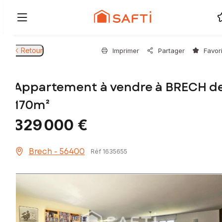
Retour
Imprimer
Partager
Favor
Appartement à vendre à BRECH d
170m²
329 000 €
Brech - 56400
Réf 1635655