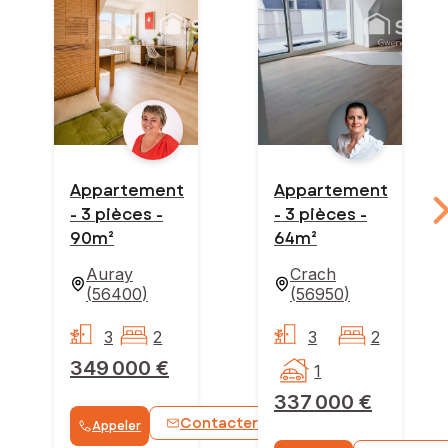
Appartement
Appartement
- 3 pièces -
- 3 pièces -
90m²
64m²
Auray
Crach
(
56400
)
(
56950
)
3
2
3
2
349 000 €
1
337 000 €
Contacter
Appeler
WhatsApp