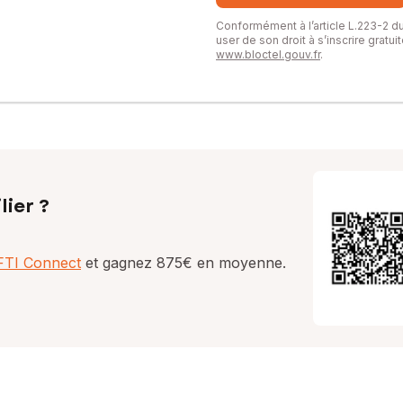
Conformément à l’article L.223-2 
user de son droit à s’inscrire gratu
www.bloctel.gouv.fr
.
lier ?
AFTI Connect
et gagnez 875€ en moyenne.