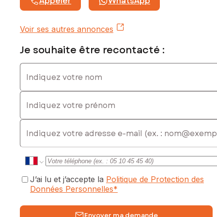
Appeler
WhatsApp
Contactez votre conseiller SAFTI : Corinne MONDIN-PIRES,
Tél. : 06 27 99 02 55, E-mail : corinne.pires@safti.fr - EI -
Voir ses autres annonces
Agent commercial immatriculé au RSAC de BAYONNE sous le
numéro 842 509 036
Je souhaite être recontacté :
Indiquez votre nom
Indiquez votre prénom
E-mail
J’ai lu et j’accepte la
Politique de Protection des
Données Personnelles
*
Envoyer ma demande