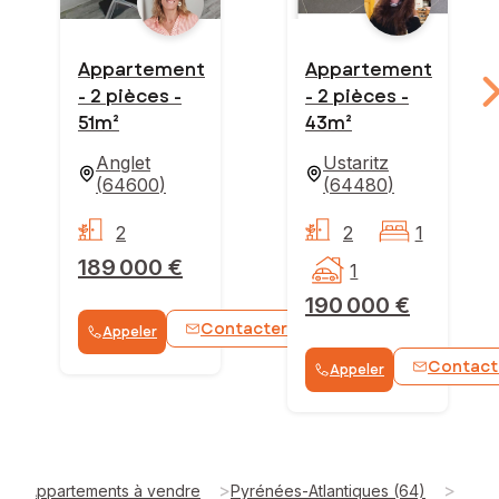
Appartement
Appartement
- 2 pièces -
- 2 pièces -
51m²
43m²
Anglet
Ustaritz
(
64600
)
(
64480
)
2
2
1
189 000 €
1
190 000 €
Contacter
Appeler
WhatsApp
Contact
Appeler
>
>
Appartements à vendre
Pyrénées-Atlantiques (64)