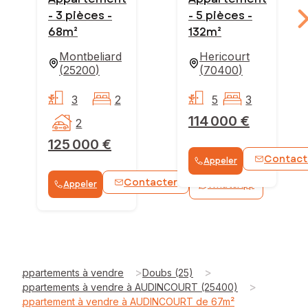
- 3 pièces -
- 5 pièces -
68m²
132m²
Montbeliard
Hericourt
(
25200
)
(
70400
)
3
2
5
3
114 000 €
2
125 000 €
Contact
Appeler
Contacter
Appeler
WhatsApp
>
>
Appartements à vendre
Doubs (25)
>
Appartements à vendre à AUDINCOURT (25400)
Appartement à vendre à AUDINCOURT de 67m²