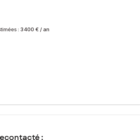
timées :
3 400 €
/ an
recontacté :