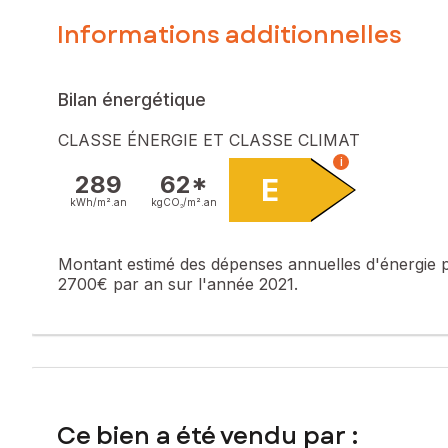
Informations additionnelles
Bilan énergétique
CLASSE ÉNERGIE ET CLASSE CLIMAT
i
289
62*
E
kWh/m².
an
kgCO₂/m².
an
Montant estimé des dépenses annuelles d'énergie 
2700€ par an sur l'année 2021.
Ce bien a été vendu par :