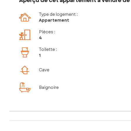
Aperçu de cet appartement à vendre de 
Type de logement :
Appartement
Pièces
:
4
Toilette
:
1
Cave
Baignoire