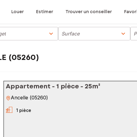
Louer
Estimer
Trouver un conseiller
Favor
chevron_right
chevron_right
get
Surface
P
LE (05260)
Appartement - 1 pièce - 25m²
Ancelle
(
05260
)
1 pièce