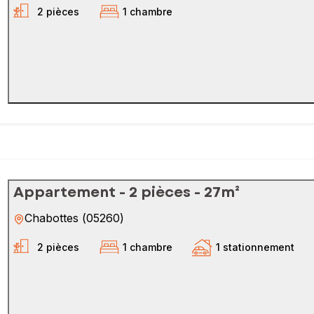
2 pièces
1 chambre
Appartement - 2 pièces - 27m²
Chabottes
(
05260
)
2 pièces
1 chambre
1 stationnement