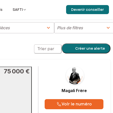
is
SAFTI
Devenir conseiller
chevron_right
chevron_right
ièces
Plus de filtres
Créer une alerte
Trier par
75 000 €
Magali
Frère
Voir le numéro