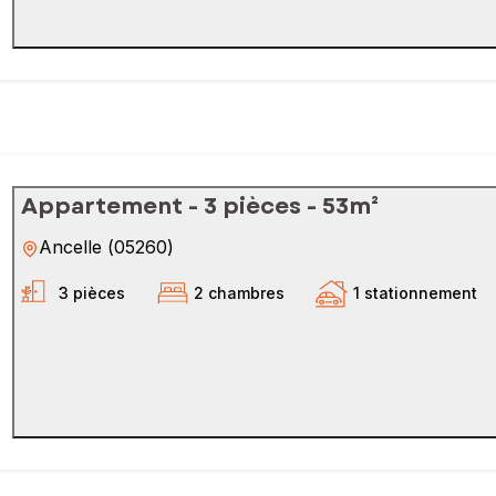
Appartement - 3 pièces - 53m²
Ancelle
(
05260
)
3 pièces
2 chambres
1 stationnement