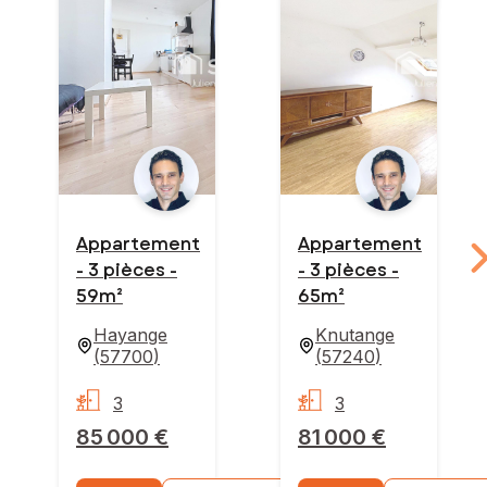
Appartement
Appartement
- 3 pièces -
- 3 pièces -
59m²
65m²
Hayange
Knutange
(
57700
)
(
57240
)
3
3
85 000 €
81 000 €