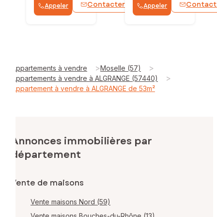
Contacter
Contact
Appeler
Appeler
WhatsApp
>
>
Appartements à vendre
Moselle (57)
>
Appartements à vendre à ALGRANGE (57440)
Appartement à vendre à ALGRANGE de 53m²
Annonces immobilières par
département
Vente de maisons
Vente maisons Nord (59)
Vente maisons Bouches-du-Rhône (13)