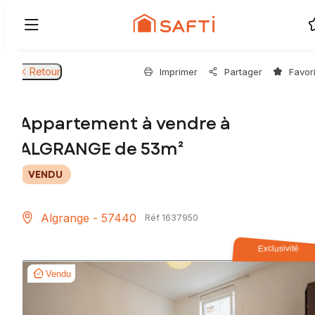
Retour
Imprimer
Partager
Favor
Appartement à vendre à
ALGRANGE de 53m²
VENDU
Algrange - 57440
Réf 1637950
Exclusivité
Vendu