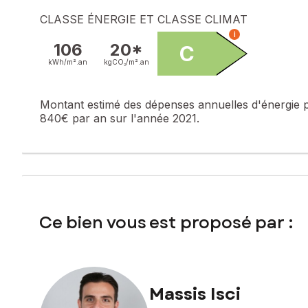
pas l'objet d'une procédure citée à l'article L. 721-1 du cod
CLASSE ÉNERGIE ET CLASSE CLIMAT
i
Les informations sur les risques auxquels ce bien est expo
106
20*
C
kWh/m².
an
kgCO₂/m².
an
Prix de vente : 269 000 €
Honoraires charge vendeur
Montant estimé des dépenses annuelles d'énergie 
Contactez votre conseiller SAFTI : Massis ISCI, Tél. : 0603
840€ par an sur l'année 2021.
Ce bien vous est proposé par :
Massis Isci