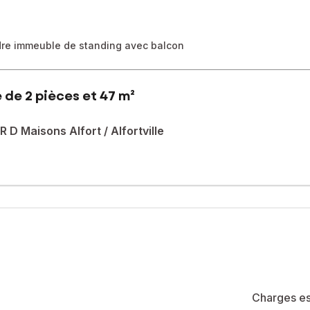
dre immeuble de standing avec balcon
de 2 pièces et 47 m²
D Maisons Alfort / Alfortville
tement en très bonne état sans aucun travaux à prévoir bénéficie de la
adre de vie agréable, avec ses parcs et ses bords de Seine propices
ce extérieur pratique avec un beau balcon qui donne sur coté jardin
-de-chaussée ajoute une commodité supplémentaire, garantissant un s
agement, d'un séjour lumineux ouvrant sur le balcon, d'une cuisine
gencement fonctionnel et optimisé, idéal pour un couple ou un célib
Charges es
été de 42 lots (les charges courantes annuelles moyennes de copropri