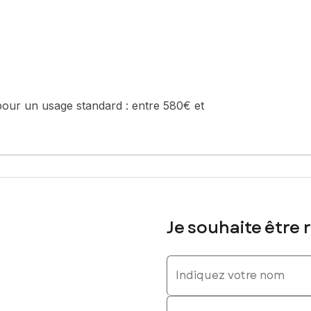
e de la construction et de l'habitation).
sé sont disponibles sur le site Géorisques : www.georisques.gouv.fr
pour un usage standard :
entre 580€ et
961472, E-mail : massis.isci@safti.fr - EI - Agent commercial immatri
Je souhaite être 
Indiquez votre nom
Indiquez votre prénom