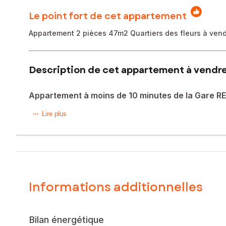
Le point fort de cet appartement
Appartement 2 pièces 47m2 Quartiers des fleurs à ven
Description de cet appartement à vendre 
Appartement à moins de 10 minutes de la Gare RER 
Situé à Alfortville (94140), Quartiers des fleurs, cet appar
Lire plus
commerces et des transports en commun. La ville offre un c
emplacement prisé.
Cet appartement de 47 m², construit en 2005, offre un espa
jours. En outre, l'inclusion d'une place de parking au rez
Informations additionnelles
L'intérieur de ce bien se compose d'une entrée, d'un dég
d'un wc séparé. Cette configuration en 2 pièces offre un a
locatif.
Bilan énergétique
Le bien comprend 2 lots, et il est situé dans une copropri