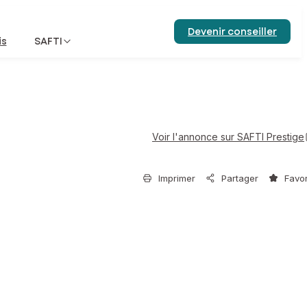
Devenir conseiller
is
SAFTI
Voir l'annonce sur SAFTI Prestige
Imprimer
Partager
Favor