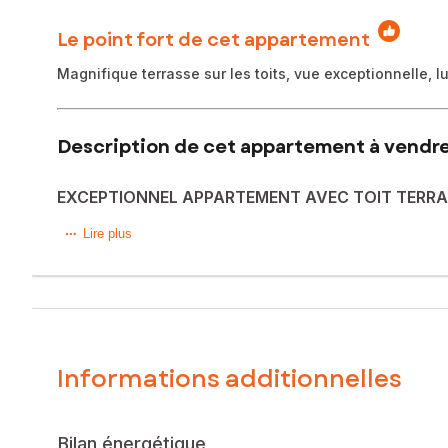
Le point fort de cet appartement
Magnifique terrasse sur les toits, vue exceptionnelle, 
Description de cet appartement à vendre
EXCEPTIONNEL APPARTEMENT AVEC TOIT TERRA
SOUS COMPROMIS
Lire plus
En périphérie d’Aix en Provence à quelques minutes du cent
Cet appartement traversant de 85 m² offre une luminosité ex
Vous serez immédiatement séduit par sa terrasse sur les to
panorama au quotidien.
L’appartement se compose d’une belle pièce de vie avec c
Confort assuré avec chauffage central au gaz, ascenseur 
Informations additionnelles
À proximité immédiate des axes routiers, des bus et commod
Un produit rare à la vente.
Pour plus d’informations ou organiser une visite, contacte
Bilan énergétique