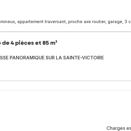
lumineux, appartement traversant, proche axe routier, garage, 3 
 de 4 pièces et 85 m²
SSE PANORAMIQUE SUR LA SAINTE-VICTOIRE
re ville, découvrez ce bien rare situé au 5? et dernier étage avec
ceptionnelle, toutes les pièces s’ouvrant sur l’extérieur.
its de 100 m², esprit Rooftop, une vue imprenable sur la Montagne S
uisine ouverte, trois chambres spacieuses et de nombreux espaces
et stationnement en parking fermé et couvert au sein d’un garage 
ités, ce bien combine accessibilité et cadre de vie privilégié.
z-moi en message privé.
Charges es