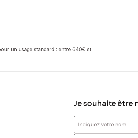
été de 80 lots (les charges courantes annuelles moyennes de copropri
e de la construction et de l'habitation).
sé sont disponibles sur le site Géorisques : www.georisques.gouv.fr
pour un usage standard :
entre 640€ et
: 0627724215, E-mail : caroline.renoux@safti.fr - EI - Agent comme
Je souhaite être 
Indiquez votre nom
Indiquez votre prénom