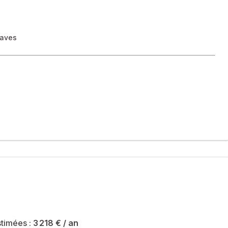
caves
 ascenseur.
ainte-Victoire digne d’un tableau de Cézanne. Un véritable
 de rangement grâce à ses trois caves.
commun.
timées :
3 218 €
/ an