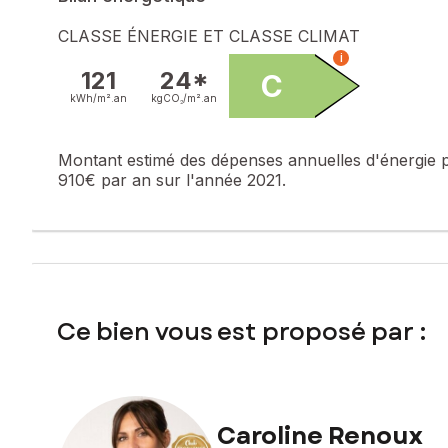
Le bien comprend 7 lots, et il est situé dans une copropri
pas l'objet d'une procédure citée à l'article L. 721-1 du cod
CLASSE ÉNERGIE ET CLASSE CLIMAT
i
Les informations sur les risques auxquels ce bien est expo
121
24*
C
kWh/m².
an
kgCO₂/m².
an
Prix de vente : 550 000 €
Honoraires charge vendeur
Montant estimé des dépenses annuelles d'énergie 
Contactez votre conseiller SAFTI : Caroline RENOUX, Tél. 
910€ par an sur l'année 2021.
Ce bien vous est proposé par :
Caroline Renoux