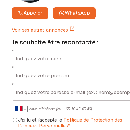
Prix de vente : 98 000 €
Appeler
WhatsApp
Honoraires charge vendeur
Contactez votre conseiller SAFTI : Véronique LEJEUNE, Tél.
Voir ses autres annonces
: 0646370724, E-mail : veronique.lejeune@safti.fr - EI -
Agent commercial immatriculé au RSAC de Agen sous le
Je souhaite être recontacté :
numéro 831097605
Indiquez votre nom
Indiquez votre prénom
E-mail
J’ai lu et j’accepte la
Politique de Protection des
Données Personnelles
*