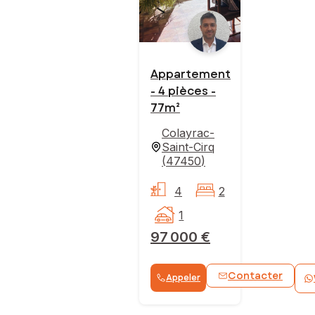
Appartement
- 4 pièces -
77m²
Colayrac-
Saint-Cirq
(
47450
)
4
2
1
97 000 €
Contacter
Appeler