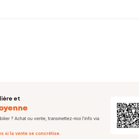
ite
,
acheter au bon prix
et
sécuriser chaque étape
.
ière et
oyenne
lier ? Achat ou vente, transmettez-moi l’info via
 si la vente se concrétise.