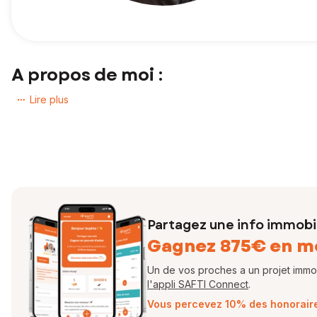
A propos de moi :
Vous avez un projet immobilier ?
Lire plus
Je mets mon expertise du marché à votre service pour
vendre v
Disponibilité, efficacité, résultats :
Avançons
ensemble !
N’hésitez plus et contactez-moi !
Votre conseiller en immobilier SAFTI
Partagez une info immobil
Gagnez 875€ en m
EI - Agent commercial - 521 014 837 RSAC ARRAS
Un de vos proches a un projet immobi
l'appli SAFTI Connect
.
Vous percevez 10% des honoraires