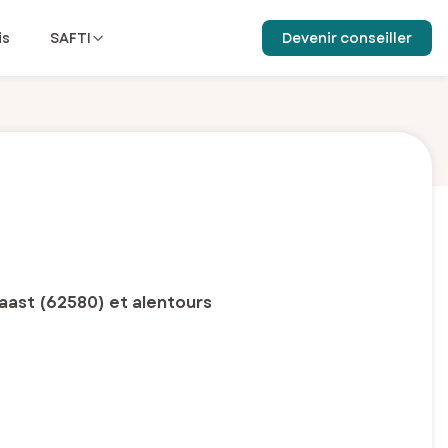
is
SAFTI
Devenir conseiller
Vaast (62580) et alentours