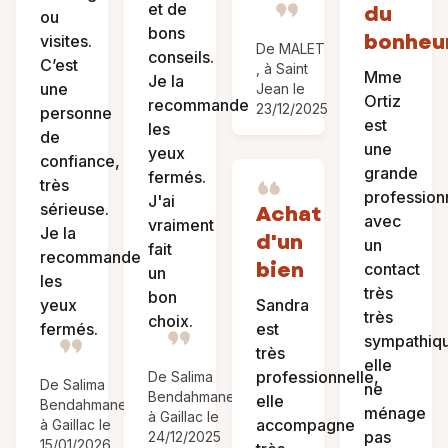
et de
du
ou
bons
bonheur
visites.
De MALET
conseils.
C’est
, à Saint
Mme
Je la
une
Jean le
Ortiz
recommande
23/12/2025
personne
est
les
de
une
yeux
confiance,
grande
fermés.
très
profession
J'ai
sérieuse.
Achat
avec
vraiment
Je la
d'un
un
fait
recommande
bien
contact
un
les
très
bon
yeux
Sandra
très
choix.
fermés.
est
sympathiq
très
elle
professionnelle,
De Salima
De Salima
ne
Bendahmane,
elle
Bendahmane,
ménage
à Gaillac le
accompagne
à Gaillac le
pas
24/12/2025
15/01/2026