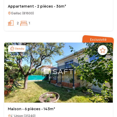
Appartement - 2 pièces - 36m²
Gaillac
(
81600
)
2
1
Exclusivité
Vendu
Maison - 6 pièces - 143m²
L' Union
(
31240
)