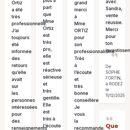
plus à
avec
Ortiz
grand
part
Sandra,
a été
merci
que
vente
très
à
Mme
réussie.
professionnelle.
Mme
Ortiz
Merci
J’ai
ORTIZ
est
pour
toujours
pour
très
ton
été
son
pro,
investisse
informée
professionnalisme.
elle
des
Très
est
retours
à
De
réactive
qu’elle
l’écoute
SOPHIE
sérieuse
FORTIN,
avait
et
et
à RODEZ
sur
très
le
très
les
bonne
11/12/2025
gentille.
personnes
conseillère
Elle
intéressées
Je
est
pour
vous
très à
des
la
Que
l'écoute
renseignements
recommande.