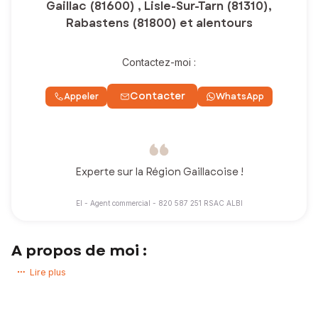
Gaillac (81600) , Lisle-Sur-Tarn (81310),
Rabastens (81800) et alentours
Contactez-moi :
Contacter
Appeler
WhatsApp
Experte sur la Région Gaillacoise !
EI - Agent commercial - 820 587 251 RSAC ALBI
A propos de moi :
Vous avez un projet immobilier sur la Région Gaillacoise ?
Lire plus
Je serai votre interlocutrice privilégiée pour acheter ou vendre votre