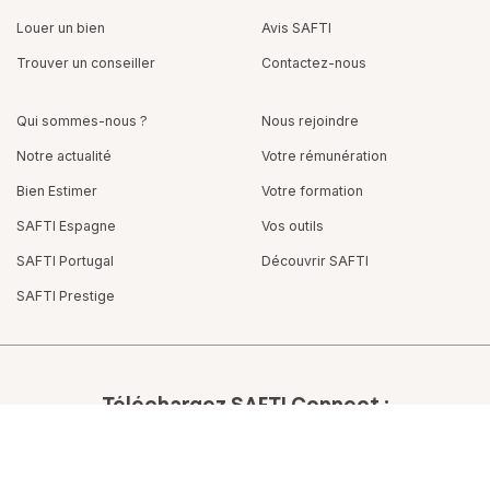
Louer un bien
Avis SAFTI
Trouver un conseiller
Contactez-nous
Qui sommes-nous ?
Nous rejoindre
Notre actualité
Votre rémunération
Bien Estimer
Votre formation
SAFTI Espagne
Vos outils
SAFTI Portugal
Découvrir SAFTI
SAFTI Prestige
Téléchargez SAFTI Connect :
partagez vos infos immobilières
et gagnez 875€
Sandra Ortiz
en moyenne