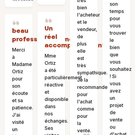
très
son
bien
temps
l'acheteur
pour
et le
vous
Un
vendeur,
beau
trouver
réel
de
professionnalisme
le
plus
accompagnement
bien
Merci
elle
que
Mme
à
est
vous
Ortiz
Madame
très
souhaitez
a été
Ortiz
sympathique.
! Si
particulièrement
pour
Je la
vous
réactive
son
recommande
avez
et
écoute
pour
un
disponible
et sa
l'achat
projet
dans
patience.
comme
de
nos
J'ai
pour
vente
échanges.
visité
la
ou
Ses
un
vente.
d'achat