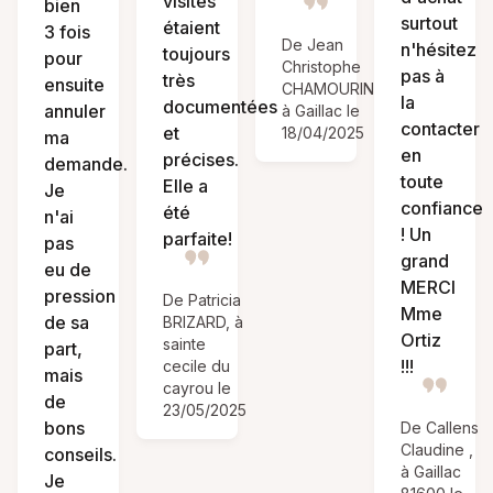
visites
bien
surtout
étaient
3 fois
De Jean
n'hésitez
toujours
pour
Christophe
pas à
très
ensuite
CHAMOURIN,
la
documentées
annuler
à Gaillac le
contacter
et
18/04/2025
ma
en
précises.
demande.
toute
Elle a
Je
confiance
été
n'ai
! Un
parfaite!
pas
grand
eu de
MERCI
pression
De Patricia
Mme
de sa
BRIZARD, à
Ortiz
sainte
part,
!!!
cecile du
mais
cayrou le
de
23/05/2025
bons
De Callens
Claudine ,
conseils.
à Gaillac
Je