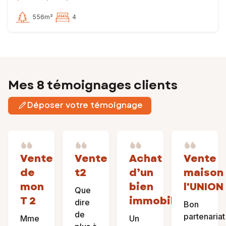
556m²
4
Mes 8 témoignages clients
Déposer votre témoignage
Vente
Vente
Achat
Vente
de
t2
d’un
maison
mon
bien
l'UNION
Que
T 2
immobilier
dire
Bon
de
partenariat
Mme
Un