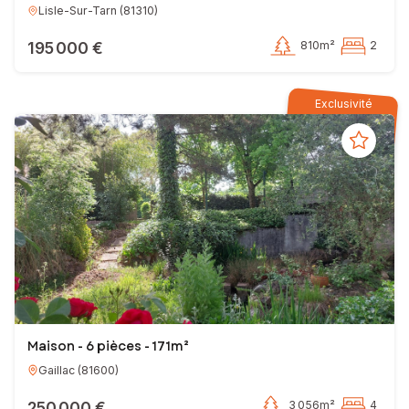
Lisle-Sur-Tarn
(
81310
)
195 000 €
810m²
2
Exclusivité
Maison - 6 pièces - 171m²
Gaillac
(
81600
)
250 000 €
3 056m²
4