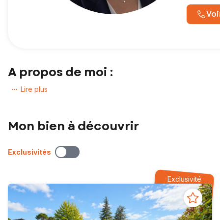
Voi
A propos de moi :
Je vous accompagne avec une approche à la fois humaine, dyn
Lire plus
Souriante, à l’écoute et passionnée, j’ai choisi ce métier pour p
de stress : mon rôle est de vous apporter sérénité, clarté et éner
Mon bien à découvrir
Grâce à ma persévérance, ma créativité et mon sens du relationn
proposer un accompagnement sur mesure. Toujours déterminée, je 
Exclusivités
Vendeur : je vous propose un accompagnement complet, de l’estima
stratégie efficace et de sécuriser votre vente en sélectionnant 
Exclusivité
Acquéreur : je prends le temps de comprendre votre projet afin
réellement à votre projet de vie, au meilleur prix, tout en vous 
Contactez-moi et donnons vie ensemble à votre projet immobilier