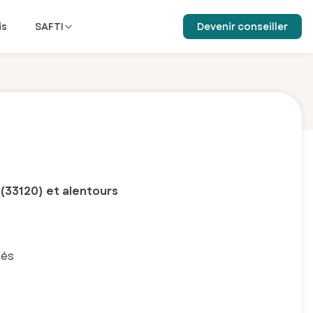
is
SAFTI
Devenir conseiller
(33120) et alentours
tés