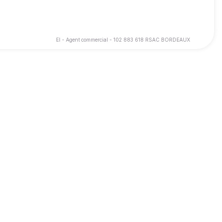
EI - Agent commercial - 102 883 618 RSAC BORDEAUX
heter ou vendre un bien est une étape importante, parfois source
e, je prends le temps de comprendre vos besoins afin de vous
oncrétiser votre projet dans les meilleures conditions.
objectif est de valoriser votre bien, de mettre en place une
tes. Mon engagement est de vous trouver le bien qui correspond