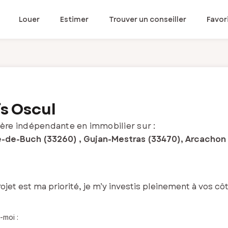
Louer
Estimer
Trouver un conseiller
Favor
s Oscul
ère indépendante en immobilier sur :
e-de-Buch (33260) , Gujan-Mestras (33470), Arcachon 
ojet est ma priorité, je m’y investis pleinement à vos cô
-moi :