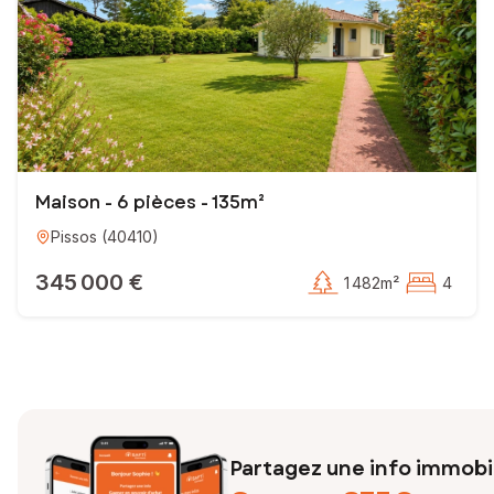
EI - Agent commercial - 102 883 618 RSAC BORDEAUX
Maison - 6 pièces - 135m²
Pissos
(
40410
)
345 000 €
1 482m²
4
Partagez une info immobil