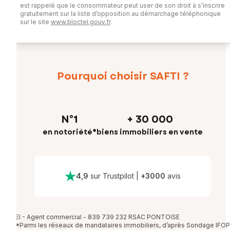
est rappelé que le consommateur peut user de son droit à s’inscrire
gratuitement sur la liste d’opposition au démarchage téléphonique
sur le site
www.bloctel.gouv.fr
.
Pourquoi choisir SAFTI ?
N°1
+ 30 000
en notoriété*
biens immobiliers en vente
4,9
sur Trustpilot
|
+
3000
avis
EI - Agent commercial - 839 739 232 RSAC PONTOISE
*Parmi les réseaux de mandataires immobiliers, d’après Sondage IFOP