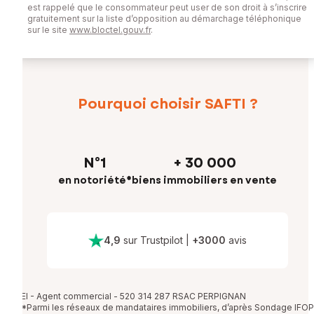
est rappelé que le consommateur peut user de son droit à s’inscrire
gratuitement sur la liste d’opposition au démarchage téléphonique
sur le site
www.bloctel.gouv.fr
.
Pourquoi choisir SAFTI ?
N°1
+ 30 000
en notoriété*
biens immobiliers en vente
4,9
sur Trustpilot
|
+
3000
avis
EI - Agent commercial - 520 314 287 RSAC PERPIGNAN
*Parmi les réseaux de mandataires immobiliers, d’après Sondage IFOP