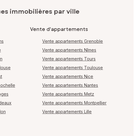
s immobilières par ville
Vente d'appartements
ms
Vente appartements Grenoble
e
Vente appartements Nîmes
en
Vente appartements Tours
louse
Vente appartements Toulouse
t
Vente appartements Nice
Rochelle
Vente appartements Nantes
oges
Vente appartements Metz
rdeaux
Vente appartements Montpellier
lon
Vente appartements Lille