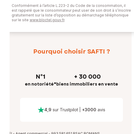
Conformément à l’article L.223-2 du Code de la consommation, il
est rappelé que le consommateur peut user de son droit à s’inscrire
gratuitement sur la liste d’opposition au démarchage téléphonique
sur le site
www.bloctel.gouv.fr
.
Pourquoi choisir SAFTI ?
N°1
+ 30 000
en notoriété*
biens immobiliers en vente
4,9
sur Trustpilot
|
+
3000
avis
EI - Agent commercial - 993 581 651 RSAC ROMANS