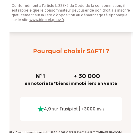
Conformément à l’article L.223-2 du Code de la consommation, il
est rappelé que le consommateur peut user de son droit à s’inscrire
gratuitement sur la liste d’opposition au démarchage téléphonique
sur le site
www.bloctel.gouv.fr
.
Pourquoi choisir SAFTI ?
N°1
+ 30 000
en notoriété*
biens immobiliers en vente
4,9
sur Trustpilot
|
+
3000
avis
EI - Agent commercial - 842 296 063 RSAC LA ROCHE-SUR-YON