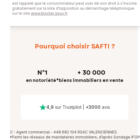
est rappelé que le consommateur peut user de son droit à s’inscrire
gratuitement sur la liste d’opposition au démarchage téléphonique
sur le site
www.bloctel.gouv.fr
.
Pourquoi choisir SAFTI ?
N°1
+ 30 000
en notoriété*
biens immobiliers en vente
4,9
sur Trustpilot
|
+
3000
avis
EI - Agent commercial - 448 682 104 RSAC VALENCIENNES
*Parmi les réseaux de mandataires immobiliers, d’après Sondage IFOP