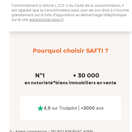
Conformément à l’article L.223-2 du Code de la consommation, il
est rappelé que le consommateur peut user de son droit à s’inscrire
gratuitement sur la liste d’opposition au démarchage téléphonique
sur le site
www.bloctel.gouv.fr
.
Pourquoi choisir SAFTI ?
N°1
+ 30 000
en notoriété*
biens immobiliers en vente
4,9
sur Trustpilot
|
+
3000
avis
EI - Agent commercial - 751 802 828 RSAC AGEN