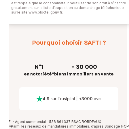
est rappelé que le consommateur peut user de son droit à s’inscrire
gratuitement sur la liste d’opposition au démarchage téléphonique
sur le site
www.bloctel.gouv.fr
.
Pourquoi choisir SAFTI ?
N°1
+ 30 000
en notoriété*
biens immobiliers en vente
4,9
sur Trustpilot
|
+
3000
avis
EI - Agent commercial - 538 861 337 RSAC BORDEAUX
*Parmi les réseaux de mandataires immobiliers, d’après Sondage IFOP