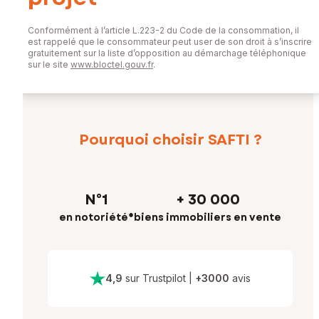
Conformément à l’article L.223-2 du Code de la consommation, il
est rappelé que le consommateur peut user de son droit à s’inscrire
gratuitement sur la liste d’opposition au démarchage téléphonique
sur le site
www.bloctel.gouv.fr
.
Pourquoi choisir SAFTI ?
N°1
+ 30 000
en notoriété*
biens immobiliers en vente
4,9
sur Trustpilot
|
+
3000
avis