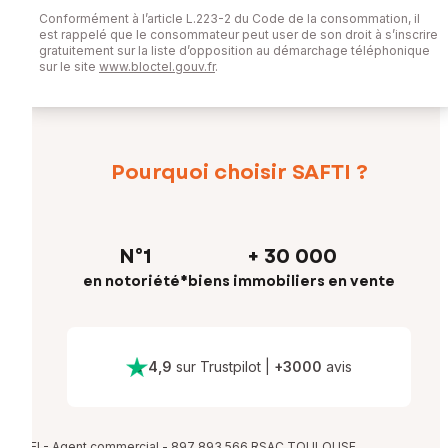
Conformément à l’article L.223-2 du Code de la consommation, il
est rappelé que le consommateur peut user de son droit à s’inscrire
gratuitement sur la liste d’opposition au démarchage téléphonique
sur le site
www.bloctel.gouv.fr
.
Pourquoi choisir SAFTI ?
N°1
+ 30 000
en notoriété*
biens immobiliers en vente
4,9
sur Trustpilot
|
+
3000
avis
EI - Agent commercial - 897 893 566 RSAC TOULOUSE