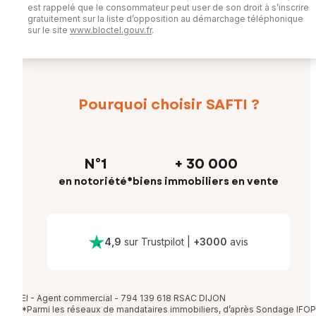
est rappelé que le consommateur peut user de son droit à s’inscrire
gratuitement sur la liste d’opposition au démarchage téléphonique
sur le site
www.bloctel.gouv.fr
.
Pourquoi choisir SAFTI ?
N°1
+ 30 000
en notoriété*
biens immobiliers en vente
4,9
sur Trustpilot
|
+
3000
avis
EI - Agent commercial - 794 139 618 RSAC DIJON
*Parmi les réseaux de mandataires immobiliers, d’après Sondage IFOP