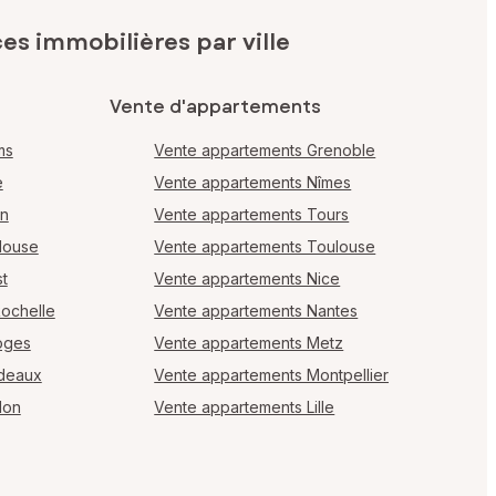
s immobilières par ville
Vente d'appartements
ms
Vente appartements Grenoble
e
Vente appartements Nîmes
en
Vente appartements Tours
louse
Vente appartements Toulouse
t
Vente appartements Nice
Rochelle
Vente appartements Nantes
oges
Vente appartements Metz
rdeaux
Vente appartements Montpellier
lon
Vente appartements Lille