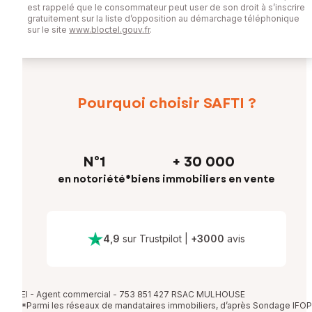
est rappelé que le consommateur peut user de son droit à s’inscrire
gratuitement sur la liste d’opposition au démarchage téléphonique
sur le site
www.bloctel.gouv.fr
.
Pourquoi choisir SAFTI ?
N°1
+ 30 000
en notoriété*
biens immobiliers en vente
4,9
sur Trustpilot
|
+
3000
avis
EI - Agent commercial - 753 851 427 RSAC MULHOUSE
*Parmi les réseaux de mandataires immobiliers, d’après Sondage IFOP