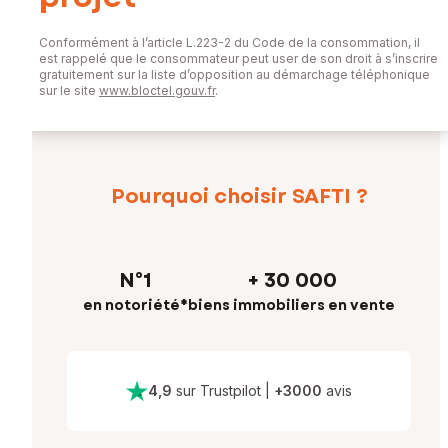
Conformément à l’article L.223-2 du Code de la consommation, il
est rappelé que le consommateur peut user de son droit à s’inscrire
gratuitement sur la liste d’opposition au démarchage téléphonique
sur le site
www.bloctel.gouv.fr
.
Pourquoi choisir SAFTI ?
N°1
+ 30 000
en notoriété*
biens immobiliers en vente
4,9
sur Trustpilot
|
+
3000
avis