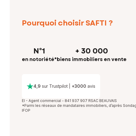
Pourquoi choisir SAFTI ?
N°1
+ 30 000
en notoriété*
biens immobiliers en vente
4,9
sur Trustpilot
|
+
3000
avis
EI - Agent commercial - 841 937 907 RSAC BEAUVAIS
*Parmi les réseaux de mandataires immobiliers, d’après Sonda
IFOP