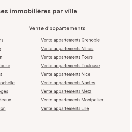
s immobilières par ville
Vente d'appartements
ms
Vente appartements Grenoble
e
Vente appartements Nîmes
en
Vente appartements Tours
louse
Vente appartements Toulouse
t
Vente appartements Nice
Rochelle
Vente appartements Nantes
oges
Vente appartements Metz
rdeaux
Vente appartements Montpellier
lon
Vente appartements Lille