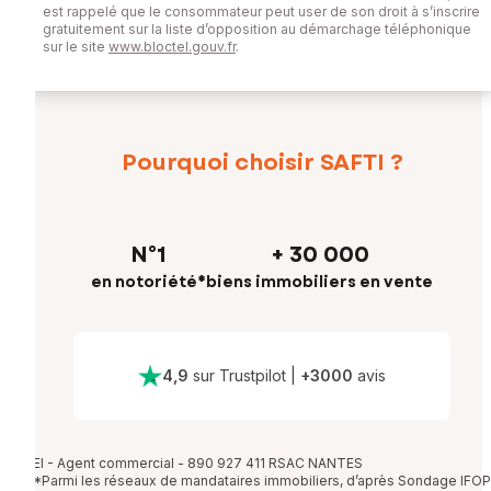
est rappelé que le consommateur peut user de son droit à s’inscrire
gratuitement sur la liste d’opposition au démarchage téléphonique
sur le site
www.bloctel.gouv.fr
.
Pourquoi choisir SAFTI ?
N°1
+ 30 000
en notoriété*
biens immobiliers en vente
4,9
sur Trustpilot
|
+
3000
avis
EI - Agent commercial - 890 927 411 RSAC NANTES
*Parmi les réseaux de mandataires immobiliers, d’après Sondage IFOP